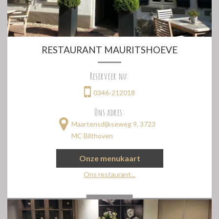
RESTAURANT MAURITSHOEVE
Reserveer nu:
0346-212018
Ons adres:
Maartensdijkseweg 9, 3723
MC Bilthoven
Onze menukaart
Ons restaurant...