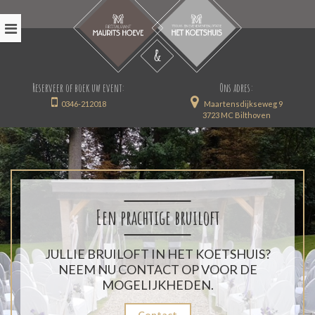
Reserveer of boek uw event:
Ons adres:
0346-212018
Maartensdijkseweg 9
3723 MC Bilthoven
Een prachtige bruiloft
JULLIE BRUILOFT IN HET KOETSHUIS?
NEEM NU CONTACT OP VOOR DE
MOGELIJKHEDEN.
Contact