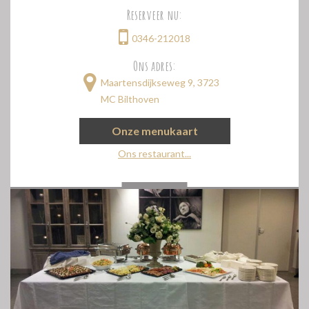
Reserveer nu:
0346-212018
Ons adres:
Maartensdijkseweg 9, 3723
MC Bilthoven
Onze menukaart
Ons restaurant...