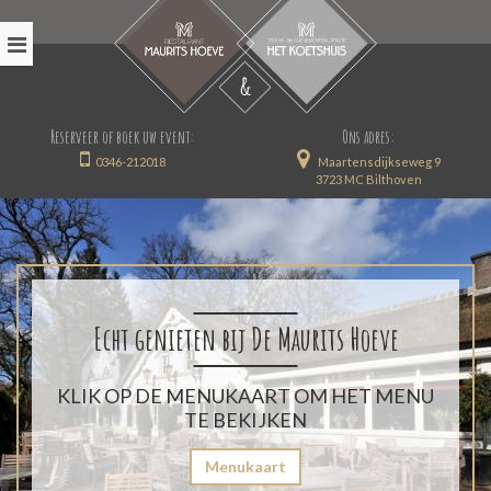
Reserveer of boek uw event:
Ons adres:
0346-212018
Maartensdijkseweg 9
3723 MC Bilthoven
Echt genieten bij De Maurits Hoeve
KLIK OP DE MENUKAART OM HET MENU
TE BEKIJKEN
Menukaart