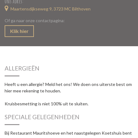
Ons adres:
Maartensdijkseweg 9, 3723 MC Bilthoven
Of ga naar onze contactpagina:
Klik hier
ALLERGIEËN
Heeft u een allergie? Meld het ons! We doen ons uiterste best om
hier mee rekening te houden.
Kruisbesmetting is niet 100% uit te sluiten.
SPECIALE GELEGENHEDEN
Bij Restaurant Mauritshoeve en het naastgelegen Koetshuis bent