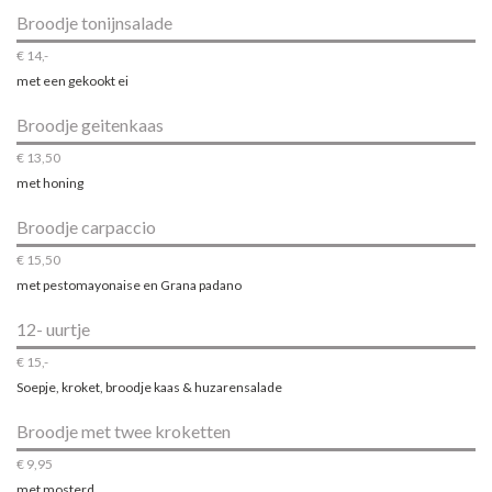
Broodje tonijnsalade
€ 14,-
met een gekookt ei
Broodje geitenkaas
€ 13,50
met honing
Broodje carpaccio
€ 15,50
met pestomayonaise en Grana padano
12- uurtje
€ 15,-
Soepje, kroket, broodje kaas & huzarensalade
Broodje met twee kroketten
€ 9,95
met mosterd