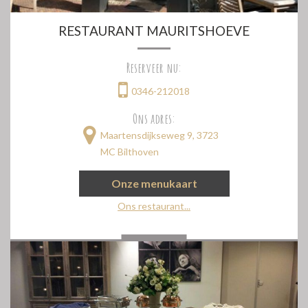
RESTAURANT MAURITSHOEVE
Reserveer nu:
0346-212018
Ons adres:
Maartensdijkseweg 9, 3723
MC Bilthoven
Onze menukaart
Ons restaurant...