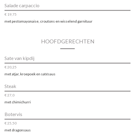
Salade carpaccio
€ 19,75
met pestomayonaise, croutons en wisselend garnituur
HOOFDGERECHTEN
Sate van kipdij
€ 20,25
met atjar, kroepoek en satésaus
Steak
€ 27,0
met chimichurri
Botervis
€ 25,50
met dragonsaus