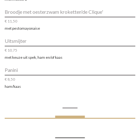
Broodje met oesterzwam kroketten'de Clique'
€ 11,50
met pestomayonaise
Uitsmijter
€ 10,75
met keuze uit spek, ham en/of kaas
Panini
€ 8,50
ham/kaas