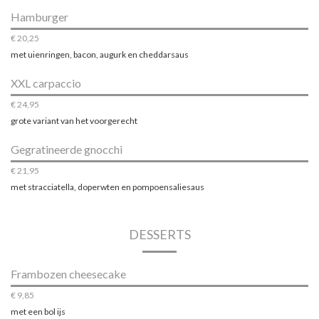
Hamburger
€ 20,25
met uienringen, bacon, augurk en cheddarsaus
XXL carpaccio
€ 24,95
grote variant van het voorgerecht
Gegratineerde gnocchi
€ 21,95
met stracciatella, doperwten en pompoensaliesaus
DESSERTS
Frambozen cheesecake
€ 9,85
met een bol ijs