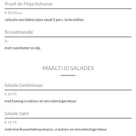
Proef de Mauritshoeve
€ 18,50 p.p.
selectie van lekkernijen vanaf 2 pers. te bestellen
Broodmandje
6,-
met roomboter en dip
MAALTIJD SALADES
Salade Geitenkaas
€ 19,75
met honing croutons en wisselend garnituur
Salade zalm
€ 19,75
met mierikswortelmayonaise, croutons en wisselend garnituur