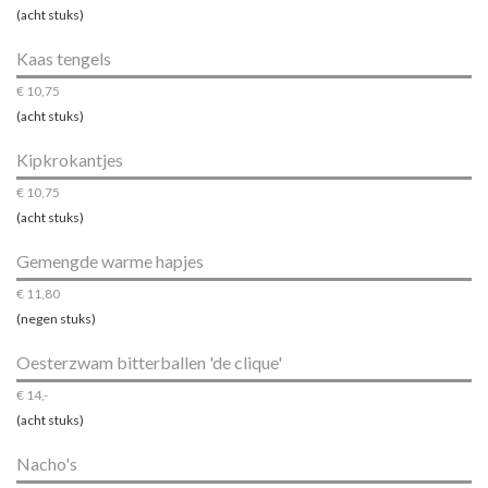
(acht stuks)
Kaas tengels
€ 10,75
(acht stuks)
Kipkrokantjes
€ 10,75
(acht stuks)
Gemengde warme hapjes
€ 11,80
(negen stuks)
Oesterzwam bitterballen 'de clique'
€ 14,-
(acht stuks)
Nacho's