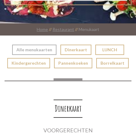
Home
//
Restaurant
//
Menukaart
Alle menukaarten
Dinerkaart
LUNCH
Kindergerechten
Pannenkoeken
Borrelkaart
Dinerkaart
VOORGERECHTEN