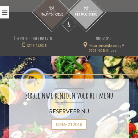
Reserveer of boek uw event:
Ons adres:
0346-212018
Maartensdijkseweg 9
3723 MC Bilthoven
Scroll naar beneden voor het menu
RESERVEER NU
0346-212018