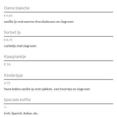
Dame blanche
€ 9,85
vanille-ijs met warme chocoladesaus en slagroom
Sorbet ijs
€ 8,75
sorbetijs met slagroom
Kaasplankje
€ 14,-
Kinderijsje
6,75
Twee bollen vanille-ijs met spikkels, een hoorntje en slagroom
Speciale koffie
7,-
Irish, Spanish, Italian, etc.