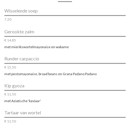
Wisselende soep
7,20
Gerookte zalm
€ 14,85
met mierikswortelmayonaise en wakame
Runder carpaccio
€ 15,50
met pestomayonaise, broad beans en Grana Padano Padano
Kip gyoza
€ 11,50
met Aziatische 'kaviaar'
Tartaar van wortel
€ 11,50