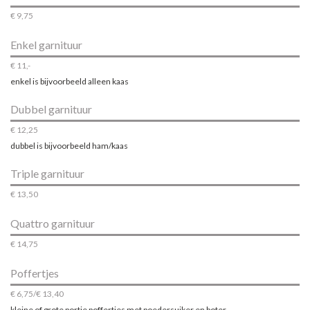
€ 9,75
Enkel garnituur
€ 11,-
enkel is bijvoorbeeld alleen kaas
Dubbel garnituur
€ 12,25
dubbel is bijvoorbeeld ham/kaas
Triple garnituur
€ 13,50
Quattro garnituur
€ 14,75
Poffertjes
€ 6,75/€ 13,40
kleine of grote portie poffertjes met poedersuiker en boter