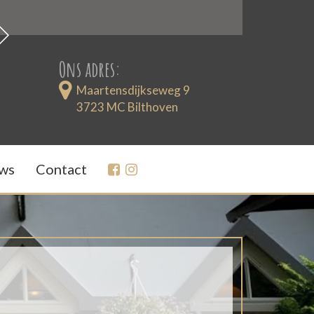
Ons adres:
Maartensdijkseweg 9
3723 MC Bilthoven
ws
Contact