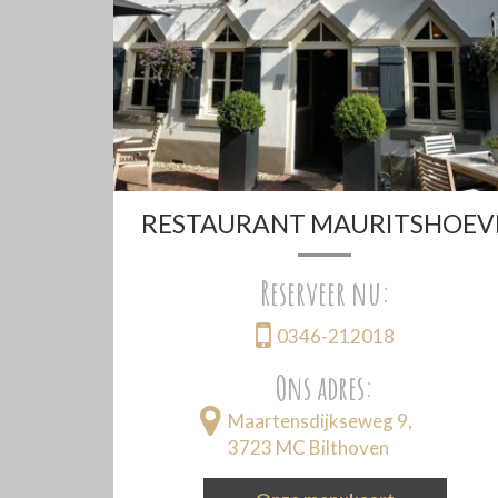
RESTAURANT MAURITSHOEV
Reserveer nu:
0346-212018
Ons adres:
Maartensdijkseweg 9,
3723 MC Bilthoven