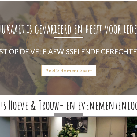
kaart is gevarieerd en heeft voor iede
ST OP DE VELE AFWISSELENDE GERECHTEN
Bekijk de menukaart
its Hoeve & Trouw- en evenementenloca