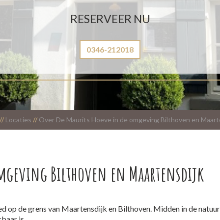
RESERVEER NU
0346-212018
//
Locaties
//
Over De Maurits Hoeve in de omgeving Bilthoven en Maart
omgeving Bilthoven en Maartensdijk
ed op de grens van Maartensdijk en Bilthoven. Midden in de natuur,
baar is.