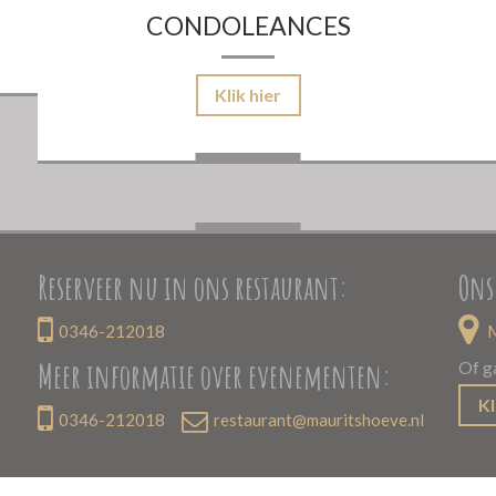
CONDOLEANCES
Klik hier
Reserveer nu in ons restaurant:
Ons
0346-212018
M
Meer informatie over evenementen:
Of g
Kl
0346-212018
restaurant@mauritshoeve.nl