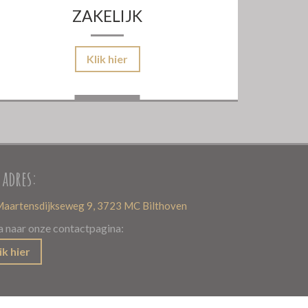
ZAKELIJK
Klik hier
 adres:
aartensdijkseweg 9, 3723 MC Bilthoven
a naar onze contactpagina:
ik hier